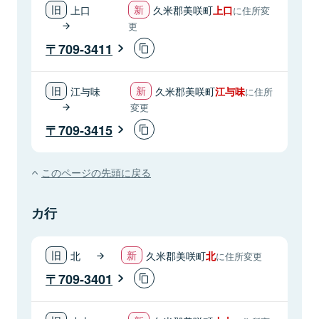
上口
久米郡美咲町
上口
に住所変
更
709-3411
江与味
久米郡美咲町
江与味
に住所
変更
709-3415
このページの先頭に戻る
カ行
北
久米郡美咲町
北
に住所変更
709-3401