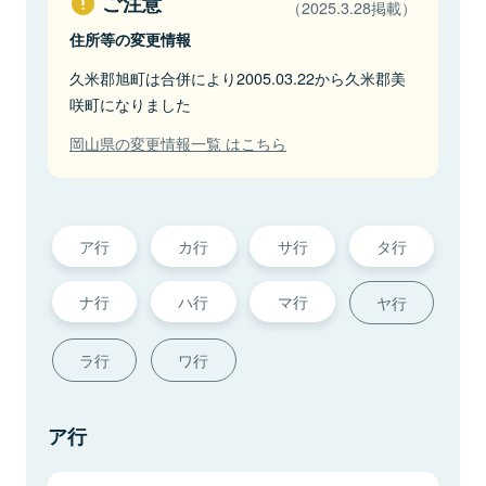
ご注意
（2025.3.28掲載）
住所等の変更情報
久米郡旭町は合併により2005.03.22から久米郡美
咲町になりました
岡山県の変更情報一覧 はこちら
ア行
カ行
サ行
タ行
ナ行
ハ行
マ行
ヤ行
ラ行
ワ行
ア行