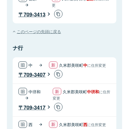
更
709-3413
このページの先頭に戻る
ナ行
中
久米郡美咲町
中
に住所変更
709-3407
中垪和
久米郡美咲町
中垪和
に住所
変更
709-3417
西
久米郡美咲町
西
に住所変更