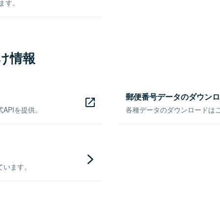
きます。
け情報
郵便番号データのダウンロ
APIを提供。
各種データのダウンロードはこち
ています。