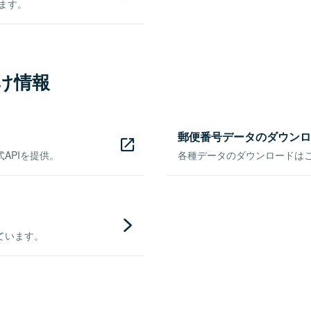
きます。
け情報
郵便番号データのダウンロ
APIを提供。
各種データのダウンロードはこち
ています。