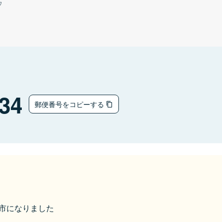
ウ
34
郵便番号をコピーする
美作市になりました