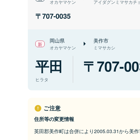
オカヤマケン
アイダグンミマサカチ
707-0035
岡山県
美作市
オカヤマケン
ミマサカシ
平田
707-00
ヒラタ
ご注意
住所等の変更情報
英田郡美作町は合併により2005.03.31から