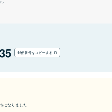
ョウ
35
郵便番号をコピーする
美作市になりました