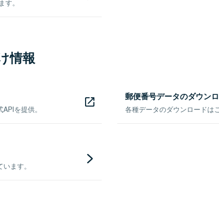
きます。
け情報
郵便番号データのダウンロ
APIを提供。
各種データのダウンロードはこち
ています。