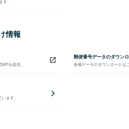
きます。
け情報
郵便番号データのダウンロ
APIを提供。
各種データのダウンロードはこち
ています。