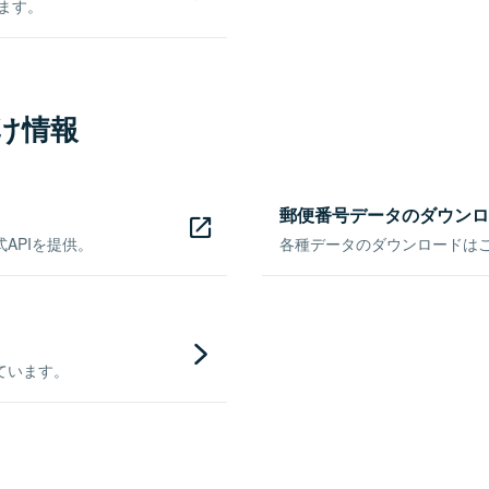
きます。
け情報
郵便番号データのダウンロ
APIを提供。
各種データのダウンロードはこち
ています。