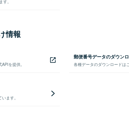
きます。
け情報
郵便番号データのダウンロ
APIを提供。
各種データのダウンロードはこち
ています。