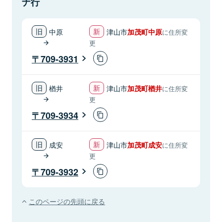
ナ行
中原
津山市
加茂町中原
に住所変
更
709-3931
楢井
津山市
加茂町楢井
に住所変
更
709-3934
成安
津山市
加茂町成安
に住所変
更
709-3932
このページの先頭に戻る