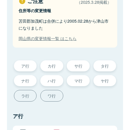
ご注意
（2025.3.28掲載）
住所等の変更情報
苫田郡加茂町は合併により2005.02.28から津山市
になりました
岡山県の変更情報一覧 はこちら
ア行
カ行
サ行
タ行
ナ行
ハ行
マ行
ヤ行
ラ行
ワ行
ア行