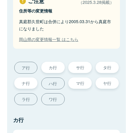
ご注意
（2025.3.28掲載）
住所等の変更情報
真庭郡久世町は合併により2005.03.31から真庭市
になりました
岡山県の変更情報一覧 はこちら
カ行
サ行
タ行
ア行
ナ行
マ行
ヤ行
ハ行
ラ行
ワ行
カ行