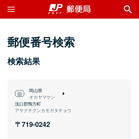
郵便番号検索
検索結果
岡山県
オカヤマケン
浅口郡鴨方町
アサクチグンカモガタチョウ
719-0242