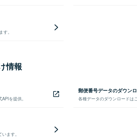
きます。
け情報
郵便番号データのダウンロ
APIを提供。
各種データのダウンロードはこち
ています。