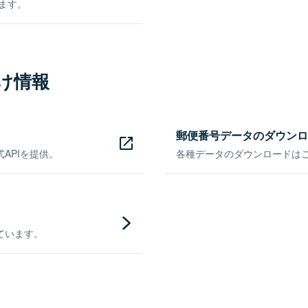
きます。
け情報
郵便番号データのダウンロ
APIを提供。
各種データのダウンロードはこち
ています。