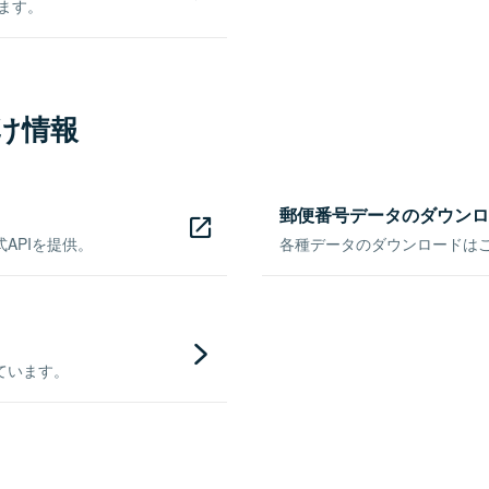
きます。
け情報
郵便番号データのダウンロ
APIを提供。
各種データのダウンロードはこち
ています。