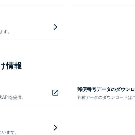
きます。
け情報
郵便番号データのダウンロ
APIを提供。
各種データのダウンロードはこち
ています。