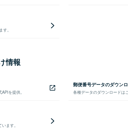
きます。
け情報
郵便番号データのダウンロ
APIを提供。
各種データのダウンロードはこち
ています。