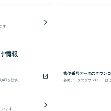
きます。
け情報
郵便番号データのダウンロ
APIを提供。
各種データのダウンロードはこち
ています。