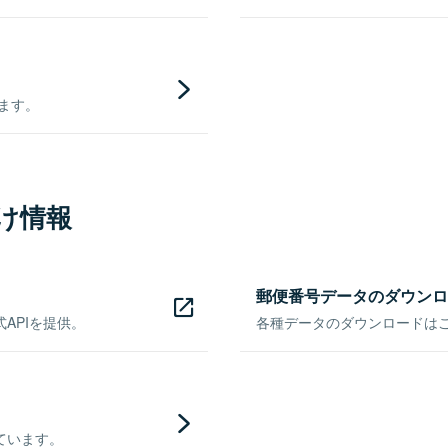
きます。
け情報
郵便番号データのダウンロ
APIを提供。
各種データのダウンロードはこち
ています。