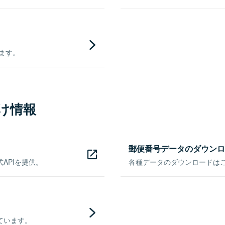
きます。
け情報
郵便番号データのダウンロ
APIを提供。
各種データのダウンロードはこち
ています。