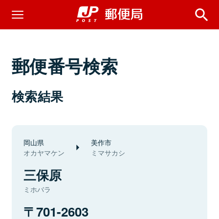
郵便番号検索
検索結果
岡山県
美作市
オカヤマケン
ミマサカシ
三保原
ミホバラ
701-2603