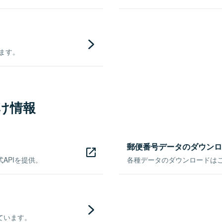
きます。
け情報
郵便番号データのダウンロ
APIを提供。
各種データのダウンロードはこち
ています。