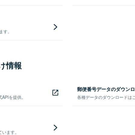
きます。
け情報
郵便番号データのダウンロ
APIを提供。
各種データのダウンロードはこち
ています。