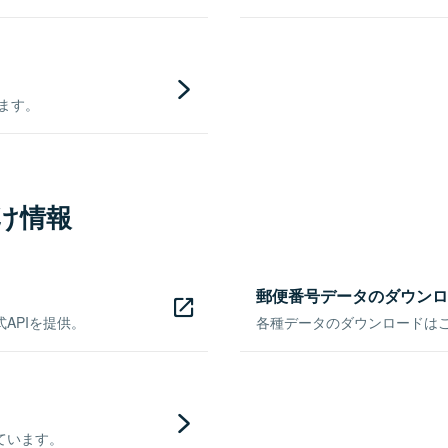
きます。
け情報
郵便番号データのダウンロ
APIを提供。
各種データのダウンロードはこち
ています。