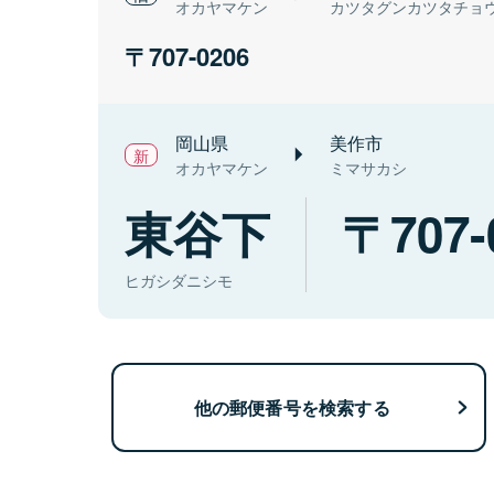
オカヤマケン
カツタグンカツタチョ
707-0206
岡山県
美作市
オカヤマケン
ミマサカシ
東谷下
707-
ヒガシダニシモ
他の郵便番号を検索する