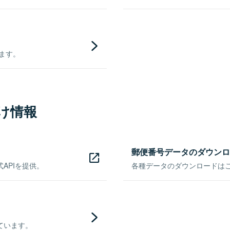
きます。
け情報
郵便番号データのダウンロ
APIを提供。
各種データのダウンロードはこち
ています。