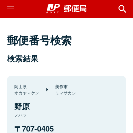
郵便番号検索
検索結果
岡山県
美作市
オカヤマケン
ミマサカシ
野原
ノハラ
707-0405