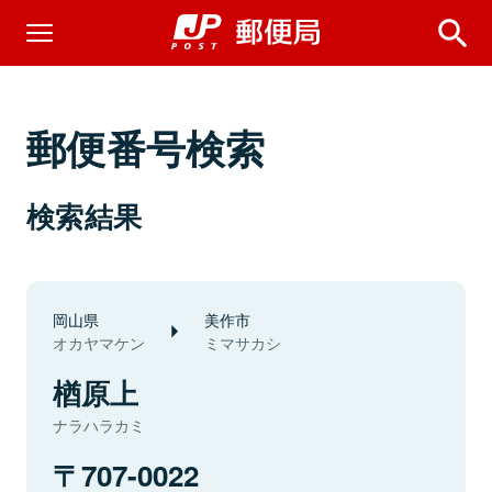
郵便番号検索
検索結果
岡山県
美作市
オカヤマケン
ミマサカシ
楢原上
ナラハラカミ
707-0022