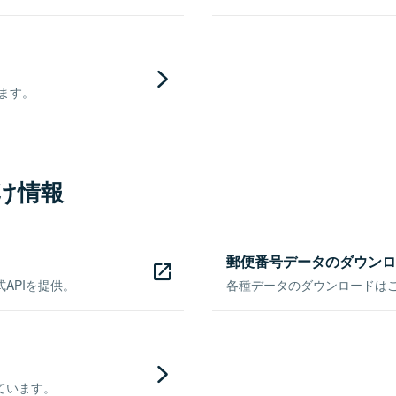
きます。
け情報
郵便番号データのダウンロ
APIを提供。
各種データのダウンロードはこち
ています。