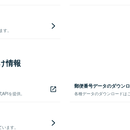
きます。
け情報
郵便番号データのダウンロ
APIを提供。
各種データのダウンロードはこち
ています。