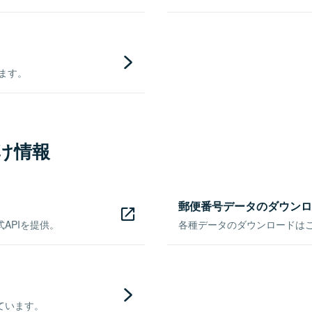
きます。
け情報
郵便番号データのダウンロ
APIを提供。
各種データのダウンロードはこち
ています。