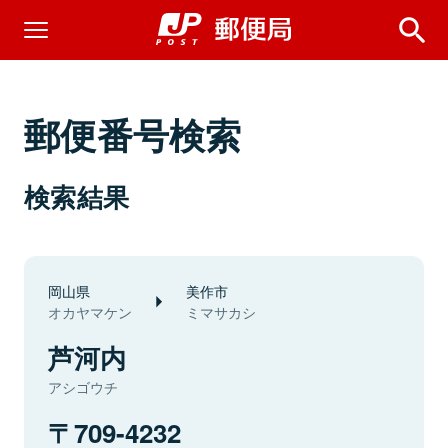
郵便番号検索
検索結果
岡山県
美作市
オカヤマケン
ミマサカシ
芦河内
アシゴウチ
709-4232