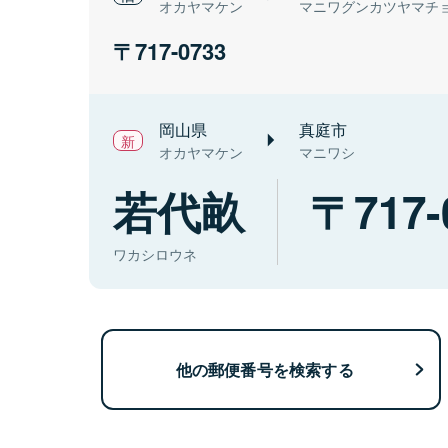
オカヤマケン
マニワグンカツヤマチ
717-0733
岡山県
真庭市
オカヤマケン
マニワシ
若代畝
717-
ワカシロウネ
他の郵便番号を検索する