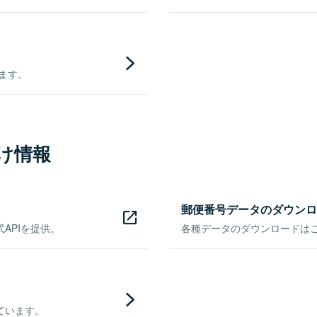
きます。
け情報
郵便番号データのダウンロ
APIを提供。
各種データのダウンロードはこち
ています。