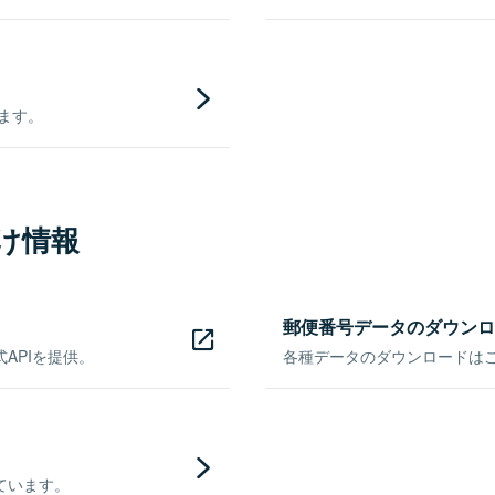
きます。
け情報
郵便番号データのダウンロ
APIを提供。
各種データのダウンロードはこち
ています。