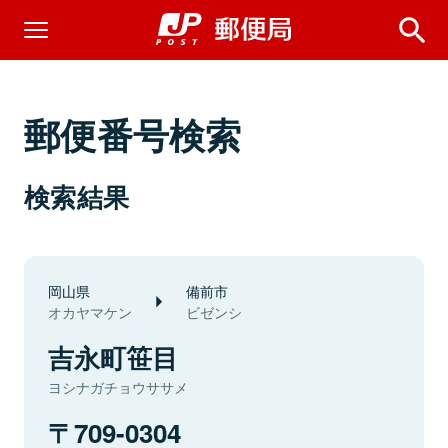
郵便番号検索
検索結果
岡山県
備前市
オカヤマケン
ビゼンシ
吉永町笹目
ヨシナガチョウササメ
709-0304