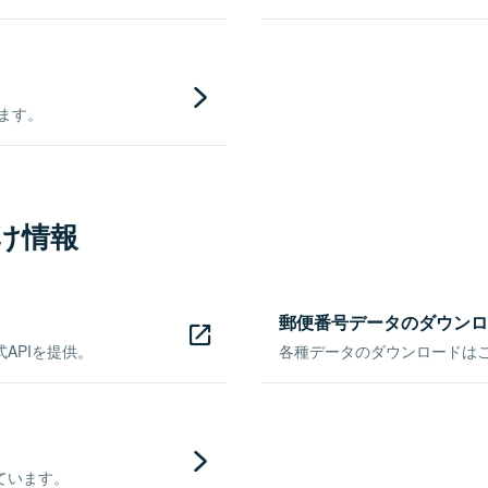
きます。
け情報
郵便番号データのダウンロ
APIを提供。
各種データのダウンロードはこち
ています。