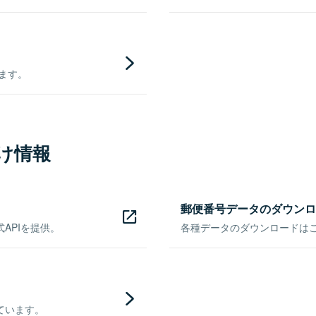
きます。
け情報
郵便番号データのダウンロ
APIを提供。
各種データのダウンロードはこち
ています。