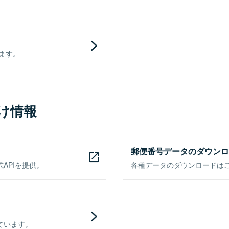
きます。
け情報
郵便番号データのダウンロ
APIを提供。
各種データのダウンロードはこち
ています。