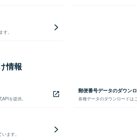
きます。
け情報
郵便番号データのダウンロ
APIを提供。
各種データのダウンロードはこち
ています。