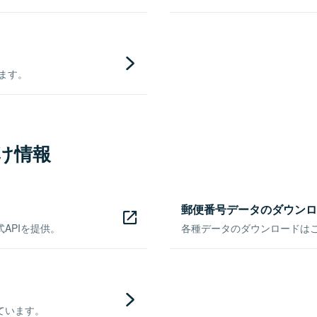
きます。
け情報
郵便番号データのダウンロ
APIを提供。
各種データのダウンロードはこち
ています。