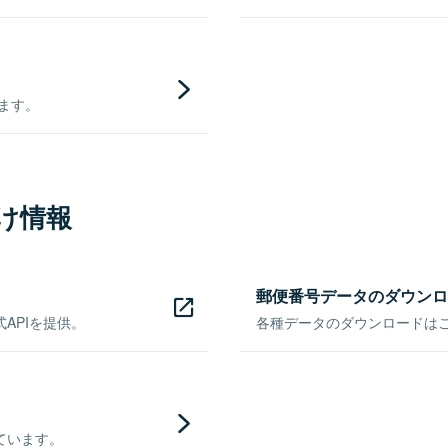
きます。
け情報
郵便番号データのダウンロ
APIを提供。
各種データのダウンロードはこち
ています。