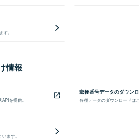
きます。
け情報
郵便番号データのダウンロ
APIを提供。
各種データのダウンロードはこち
ています。