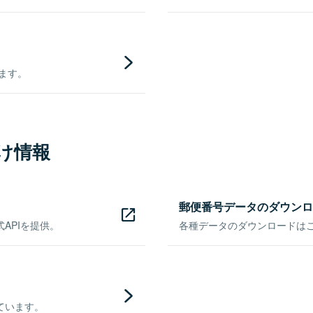
きます。
け情報
郵便番号データのダウンロ
APIを提供。
各種データのダウンロードはこち
ています。