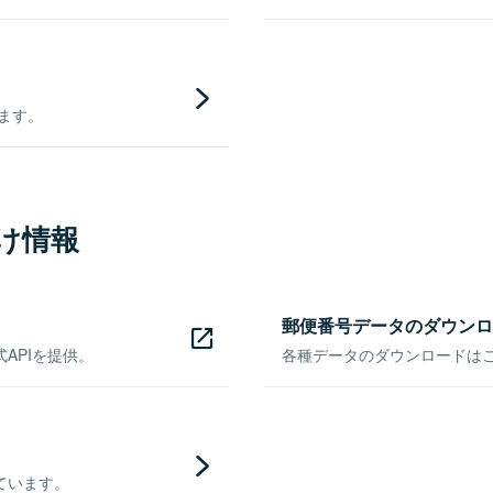
きます。
け情報
郵便番号データのダウンロ
APIを提供。
各種データのダウンロードはこち
ています。