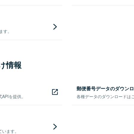
きます。
け情報
郵便番号データのダウンロ
APIを提供。
各種データのダウンロードはこち
ています。