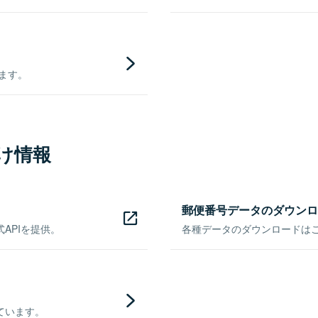
きます。
け情報
郵便番号データのダウンロ
APIを提供。
各種データのダウンロードはこち
ています。