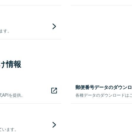
きます。
け情報
郵便番号データのダウンロ
APIを提供。
各種データのダウンロードはこち
ています。