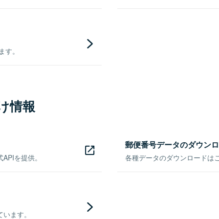
きます。
け情報
郵便番号データのダウンロ
APIを提供。
各種データのダウンロードはこち
ています。