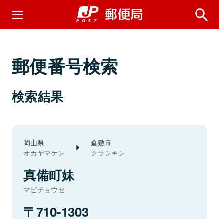
郵便番号検索
検索結果
岡山県
倉敷市
オカヤマケン
クラシキシ
真備町妹
マビチョウセ
710-1303