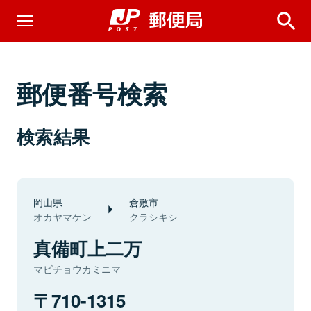
郵便番号検索
検索結果
岡山県
倉敷市
オカヤマケン
クラシキシ
真備町上二万
マビチョウカミニマ
710-1315