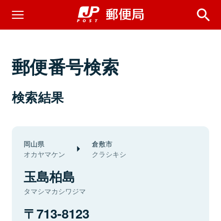
郵便番号検索
検索結果
岡山県
倉敷市
オカヤマケン
クラシキシ
玉島柏島
タマシマカシワジマ
713-8123